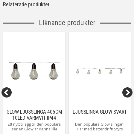
Relaterade produkter
Batteri
3st AA (ingår ej). Lystid ca.80h.
Anpassad för
Inomhus
Liknande produkter
Tillverkare
Star Trading AB
GLOW LJUSSLINGA 405CM
LJUSSLINGA GLOW SVART
10LED VARMVIT IP44
Ett nytt tillägg till den populära
Den populära Glow slingan!
serien Glow är denna lilla
Här med batteridrift! Styrs
batteridrivna slingan, med ett
enkelt med den inbyggda