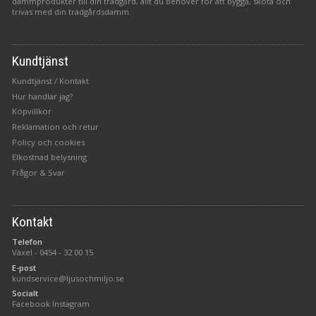
dammprodukter till din trädgård, allt du behöver för att bygga, sköta och
trivas med din trädgårdsdamm.
Kundtjänst
Kundtjänst / Kontakt
Hur handlar jag?
Köpvillkor
Reklamation och retur
Policy och cookies
Elkostnad belysning
Frågor & Svar
Kontakt
Telefon
Växel -
0454 - 32 00 15
E-post
kundservice@ljusochmiljo.se
Socialt
Facebook
Instagram