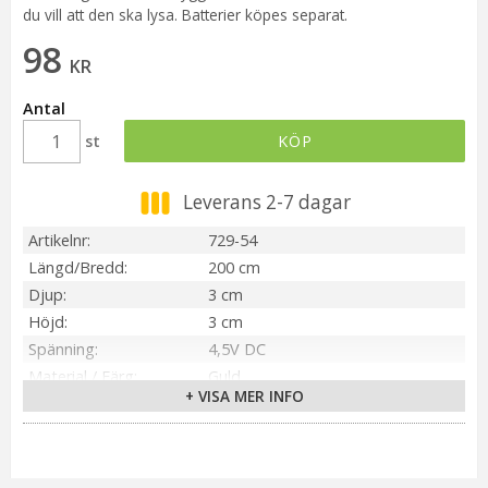
du vill att den ska lysa. Batterier köpes separat.
98
KR
Antal
st
KÖP
Leverans 2-7 dagar
Artikelnr
729-54
Längd/Bredd
200 cm
Djup
3 cm
Höjd
3 cm
Spänning
4,5V DC
Material / Färg
Guld
+ VISA MER INFO
Sockel
Ej utbytbar
Ljusfärg
Varmvit
On/Off
6h på, 18h av, repeterande
Kabellängd
50 cm (Transparent)