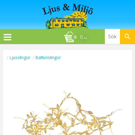
0
KR
Ljusslingor
Batterislingor