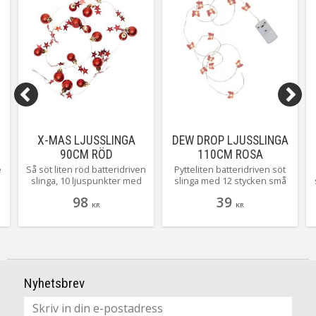
X-MAS LJUSSLINGA
DEW DROP LJUSSLINGA
90CM RÖD
110CM ROSA
e
Så söt liten röd batteridriven
Pytteliten batteridriven söt
slinga, 10 ljuspunkter med
slinga med 12 stycken små
små små små söta
ljuspunkter med fjärilar. Just
98
39
m
julgranskulor och stjärnor
denna slingan har en väldigt
KR
KR
på.
liten batteribox som lätt
göms i ett
blomsterarrangemang tex.
Nyhetsbrev