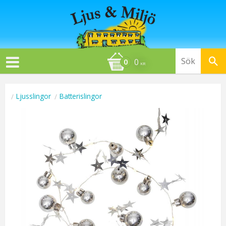
0
KR
Ljusslingor
Batterislingor