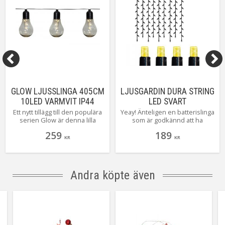
Tillverkare
Star Trading AB
GLOW LJUSSLINGA 405CM
LJUSGARDIN DURA STRING
10LED VARMVIT IP44
LED SVART
Ett nytt tillägg till den populära
Yeay! Änteligen en batterislinga
serien Glow är denna lilla
som är godkännd att ha
batteridrivna slingan, med ett
utomhus! Med denna pyntar
259
189
svagt tonat hölje ger den ett
du snabbt och enkelt på din
KR
KR
mjukt och vackert sken. Glow
balkong eller i din trädgård!
är även godkänd för
Med den inbyggda timern styrs
utomhusbruk och styrs enkelt
den enkelt
med den inbyggda timern.
Andra köpte även