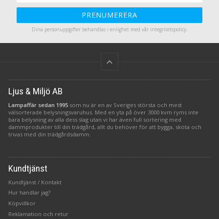
PRENUMERERA
Dina personuppgifter behandlas i enlighet med vår
integritetspolicy
.
keyboard_arrow_up
Ljus & Miljö AB
Lampaffär sedan 1995
som nu är en av Sveriges största och mest
välsorterade belysningsvaruhus. Med en yta på över 3000 kvm ryms inte
bara belysning av alla dess slag utan vi har även full sortering med
dammprodukter till din trädgård, allt du behöver för att bygga, sköta och
trivas med din trädgårdsdamm.
Kundtjänst
Kundtjänst / Kontakt
Hur handlar jag?
Köpvillkor
Reklamation och retur