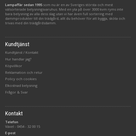
Lampaffär sedan 1995
som nu är en av Sveriges största och mest
välsorterade belysningsvaruhus. Med en yta på över 3000 kvm ryms inte
bara belysning av alla dess slag utan vi har även full sortering med
dammprodukter till din trädgård, allt du behöver för att bygga, sköta och
trivas med din trädgårdsdamm.
Kundtjänst
Kundtjänst / Kontakt
Hur handlar jag?
Köpvillkor
Reklamation och retur
Policy och cookies
Elkostnad belysning
Frågor & Svar
Kontakt
Telefon
Växel -
0454 - 32 00 15
E-post