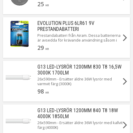
25
KR
EVOLUTION PLUS 6LR61 9V
PRESTANDABATTERI
Prestandabatteri från Airam. Dessa batterierna
är avsedda för krävande användning såsom i
spelkonsoler och i radiostyrda leksaker.
29
Lagerhållbarhet 7 år.
KR
G13 LED-LYSRÖR 1200MM 830 T8 16,5W
3000K 1700LM
26x590mm - Ersätter äldre 36W lysrör med
varmvit färg (3000K)
98
KR
G13 LED-LYSRÖR 1200MM 840 T8 18W
4000K 1850LM
26x590mm - Ersätter äldre 36W lysrör med kallvit
färg (4000K)