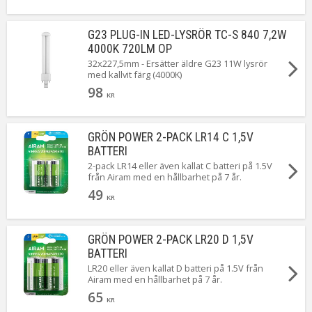
G23 PLUG-IN LED-LYSRÖR TC-S 840 7,2W
4000K 720LM OP
32x227,5mm - Ersätter äldre G23 11W lysrör
med kallvit färg (4000K)
98
KR
GRÖN POWER 2-PACK LR14 C 1,5V
BATTERI
2-pack LR14 eller även kallat C batteri på 1.5V
från Airam med en hållbarhet på 7 år.
49
KR
GRÖN POWER 2-PACK LR20 D 1,5V
BATTERI
LR20 eller även kallat D batteri på 1.5V från
Airam med en hållbarhet på 7 år.
65
KR