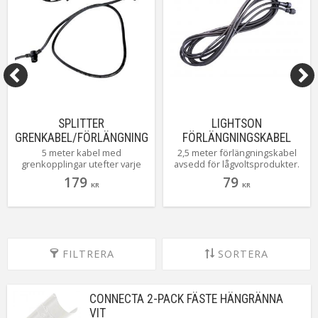
SPLITTER
LIGHTSON
GRENKABEL/FÖRLÄNGNING
FÖRLÄNGNINGSKABEL
5M MED 5+1 UTTAG 12V
2,5M 12V
5 meter kabel med
2,5 meter förlängningskabel
grenkopplingar utefter varje
avsedd för lågvoltsprodukter.
meter så du enkelt kan koppl
Kabeln är tillverkad i gummi för
179
79
dina lampor, fler kablar eller
KR
bästa hållbarhet både över och
KR
grenkopplingar. På så sätt kan
under mark. Kabelsy[Läs mer]
du [Läs mer]
FILTRERA
SORTERA
CONNECTA 2-PACK FÄSTE HÄNGRÄNNA
VIT