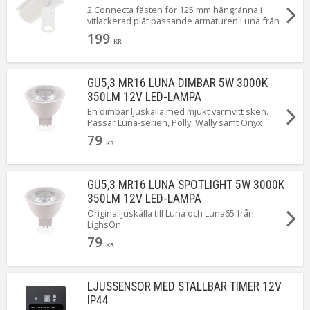
2 Connecta fästen för 125 mm hängränna i
vitlackerad plåt passande armaturen Luna från
LightsOn. OBS: Connecta är ett tillbehör och
199
armatu[Läs mer]
KR
GU5,3 MR16 LUNA DIMBAR 5W 3000K
350LM 12V LED-LAMPA
En dimbar ljuskälla med mjukt varmvitt sken.
Passar Luna-serien, Polly, Wally samt Onyx
79
KR
GU5,3 MR16 LUNA SPOTLIGHT 5W 3000K
350LM 12V LED-LAMPA
Originalljuskälla till Luna och Luna65 från
LighsOn.
79
KR
LJUSSENSOR MED STÄLLBAR TIMER 12V
IP44