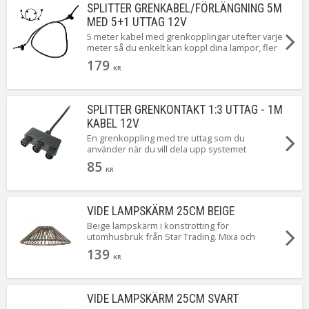
SPLITTER GRENKABEL/FÖRLÄNGNING 5M
MED 5+1 UTTAG 12V
5 meter kabel med grenkopplingar utefter varje
meter så du enkelt kan koppl dina lampor, fler
kablar eller grenkopplingar. På så sätt kan du
179
[Läs mer]
KR
SPLITTER GRENKONTAKT 1:3 UTTAG - 1M
KABEL 12V
En grenkoppling med tre uttag som du
använder när du vill dela upp systemet
någonstans på vägen. Denna koppling ger dig
85
tre vägar vidare om d[Läs mer]
KR
VIDE LAMPSKÄRM 25CM BEIGE
Beige lampskärm i konstrotting för
utomhusbruk från Star Trading. Mixa och
matcha som du själv vill med ljuskällor och
139
sladdställ för utomhusbruk. Passar till sladdställ
KR
med E27 sockel. Vide finns i 2 färger och 3
storlekar, här ser du lilla Vide 25cm i beige.
VIDE LAMPSKÄRM 25CM SVART