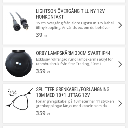
LIGHTSON ÖVERGÅNG TILL NY 12V
HONKONTAKT
15 cm övergång från äldre LightsOn 12V kabel
till ny koppling. Används ex. om du behöver
använda en äldre transformator till nya kablar
39
eller[Läs mer]
KR
ORBY LAMPSKÄRM 30CM SVART IP44
Exklusiv rökfärgad rund lampskärm i akryl för
utomhusbruk från Star Trading, 30cm i
diameter. Mixa och matcha med ett
359
utomhusupphäng och en passande ljuskälla.
KR
SPLITTER GRENKABEL/FÖRLÄNGNING
10M MED 10+1 UTTAG 12V
Förlängningskabel på 10 meter har 11 stycken
grenkopplingar längs med kabeln som du
enkelt kan koppla dina lampor, fler kablar eller
359
grenkopp[Läs mer]
KR