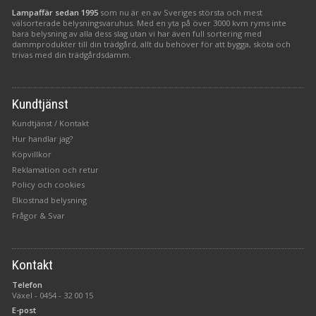
Lampaffär sedan 1995
som nu är en av Sveriges största och mest
välsorterade belysningsvaruhus. Med en yta på över 3000 kvm ryms inte
bara belysning av alla dess slag utan vi har även full sortering med
dammprodukter till din trädgård, allt du behöver för att bygga, sköta och
trivas med din trädgårdsdamm.
Kundtjänst
Kundtjänst / Kontakt
Hur handlar jag?
Köpvillkor
Reklamation och retur
Policy och cookies
Elkostnad belysning
Frågor & Svar
Kontakt
Telefon
Växel -
0454 - 32 00 15
E-post