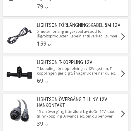
för bästa hållbarhet både över och under mark.
79
Kabelsy[Läs mer]
KR
LIGHTSON FÖRLÄNGNINGSKABEL 5M 12V
5 meter förlängningskabel avsedd för
lågvoltsprodukter. Kabeln är tillverkad i gummi
för bästa hållbarhet både över och under mark.
159
Kabelsyst[Läs mer]
KR
LIGHTSON T-KOPPLING 12V
T-koppling för uppdelning av 12V system. T-
kopplingen ger dig två vägar vidare när du ex.
ska sätta en lampa för att sedan låta kabeln
69
löpa v[Läs mer]
KR
LIGHTSON ÖVERGÅNG TILL NY 12V
HANKONTAKT
15 cm övergång från äldre LightsOn 12V kabel
till ny koppling. Används ex. om du behöver
köpa en ny transformator till ett befintligt äldre
39
s[Läs mer]
KR