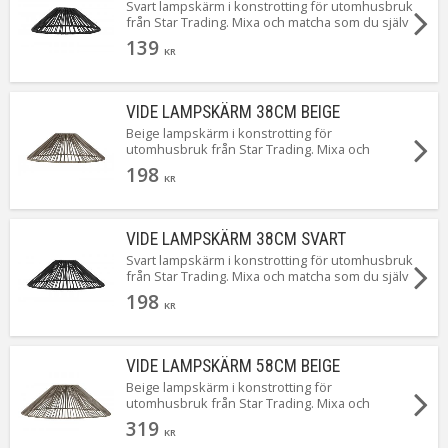
Svart lampskärm i konstrotting för utomhusbruk
från Star Trading. Mixa och matcha som du själv
vill med ljuskällor och sladdställ för
139
utomhusbruk. Passar till sladdställ med E27
KR
sockel. Vide finns i 2 färger och 3 storlekar, här
ser du lilla Vide 25cm i svart.
VIDE LAMPSKÄRM 38CM BEIGE
Beige lampskärm i konstrotting för
utomhusbruk från Star Trading. Mixa och
matcha som du själv vill med ljuskällor och
198
sladdställ för utomhusbruk. Passar till sladdställ
KR
med E27 sockel. Vide finns i 2 färger och 3
storlekar, här ser du mellanstora Vide 38cm i
beige.
VIDE LAMPSKÄRM 38CM SVART
Svart lampskärm i konstrotting för utomhusbruk
från Star Trading. Mixa och matcha som du själv
vill med ljuskällor och sladdställ för
198
utomhusbruk. Passar till sladdställ med E27
KR
sockel. Vide finns i 2 färger och 3 storlekar, här
ser du mellanstora Vide 38cm i svart.
VIDE LAMPSKÄRM 58CM BEIGE
Beige lampskärm i konstrotting för
utomhusbruk från Star Trading. Mixa och
matcha som du själv vill med ljuskällor och
319
sladdställ för utomhusbruk. Passar till sladdställ
KR