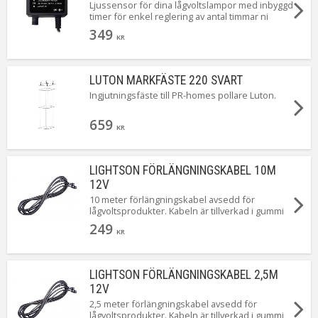
Ljussensor för dina lågvoltslampor med inbyggd
timer för enkel reglering av antal timmar ni
önskar ljuset tänt! Kopplas in efter
349
transformato[Läs mer]
KR
LUTON MARKFÄSTE 220 SVART
Ingjutningsfäste till PR-homes pollare Luton.
659
KR
LIGHTSON FÖRLÄNGNINGSKABEL 10M
12V
10 meter förlängningskabel avsedd för
lågvoltsprodukter. Kabeln är tillverkad i gummi
för bästa hållbarhet både över och under mark.
249
Kabelsys[Läs mer]
KR
LIGHTSON FÖRLÄNGNINGSKABEL 2,5M
12V
2,5 meter förlängningskabel avsedd för
lågvoltsprodukter. Kabeln är tillverkad i gummi