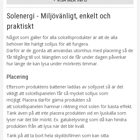
Sockel
Ej utbytbar
Ljusfärg
Varmvit (2700K)
Solenergi - Miljövänligt, enkelt och
Lumen
40 lm
Kabellängd
170 cm
praktiskt
Batteri
1st 18650Li-Ion laddbart ingår.
Något som gäller för alla solcellsprodukter är att de alla
Lystid ca.6h.
behöver lite härligt solljus för att fungera.
Sensor
Ljusrelä
Därför är de gjorda att användas utomhus med placering så de
Anpassad för
Utomhus
får tillgång till sol. Mängden sol de får under dagen påverkar
Tillverkare
Star Trading AB
hur länge de kan lysa under mörkrets timmar.
Placering
Eftersom produktens batterier laddas av solljuset så är det
viktigt att solcellspanelen får så mycket solljus som
möjligt. Placera därför gärna produkten så
att solcellspanelen hamnar i riktning mot solen för bästa effekt.
Tänk även på att inte placera produkten vid en ljuskälla som
lyser när det blir mörkt. Ex. gatubelysning som då kan hindra
produkten från att lysa när det blir kväll.
Tänk på att ta bort hela skyddsfilmen som kan sitta