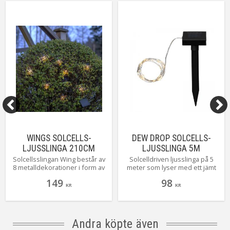
WINGS SOLCELLS-
DEW DROP SOLCELLS-
LJUSSLINGA 210CM
LJUSSLINGA 5M
BRONS
SILVER/SVART
Solcellsslingan Wing består av
Solcelldriven ljusslinga på 5
8 metalldekorationer i form av
meter som lyser med ett jämt
insekter som skapar en
och fint sken….alldeles
149
98
charmig atmosfär i mörkret.
lysande tycker vi.
KR
KR
Den varmvita LED-belysningen
tänds när natten faller på, och
med 30 cm mellan varje
ljuspunkt ger slingan en total
Andra köpte även
längd på 210 cm. Paneldelen är