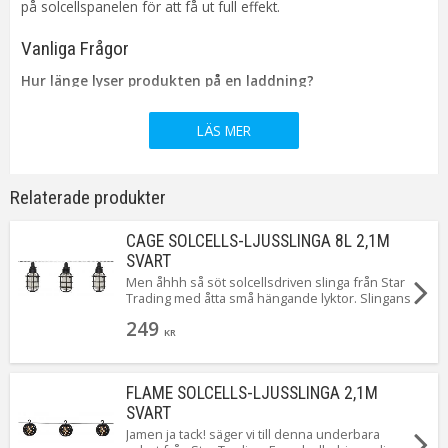
på solcellspanelen för att få ut full effekt.
Vanliga Frågor
Hur länge lyser produkten på en laddning?
Vid optimal laddning lyser den ca 5-6 timmar, men antal Lumen
(ljusstyrka) eller andra funktioner påverkar lystiden.
LÄS MER
Varför lyser bara min produkt en kort stund?
Hur länge den lyser hänger ihop med hur mycket sol den fått
samt även konditionen på batteriet.
Relaterade produkter
Varför lyser inte min produkt alls?
CAGE SOLCELLS-LJUSSLINGA 8L 2,1M
Kontrollera att inte något batteri har hoppat ur hållaren under
SVART
transport. Lyser den fortfarande inte, ge den en ny
Men åhhh så söt solcellsdriven slinga från Star
grundladdning eller byt batterier.
Trading med åtta små hängande lyktor. Slingans
solcellspanel sitter monterad 170 centimeter
Produkten bara blinkar och lyser inte stadigt
249
innan slingan startar, detta gör att du kan
KR
Detta uppstår ofta på produkter med högre Lumen som inte
montera slingan i skuggan men ändå ha
får tillräckligt med laddning, t.ex. under vintern. Stäng av
panelen i solen. Lysande!
produkten tills solen börjar lysa starkare igen.
FLAME SOLCELLS-LJUSSLINGA 2,1M
SVART
Praktiska Skötselråd
Jamen ja tack! säger vi till denna underbara