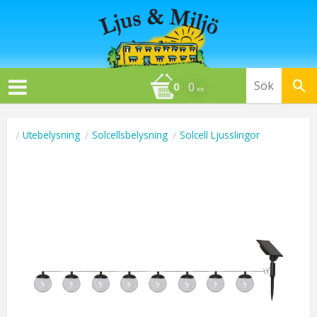
0
KR
Utebelysning
Solcellsbelysning
Solcell Ljusslingor