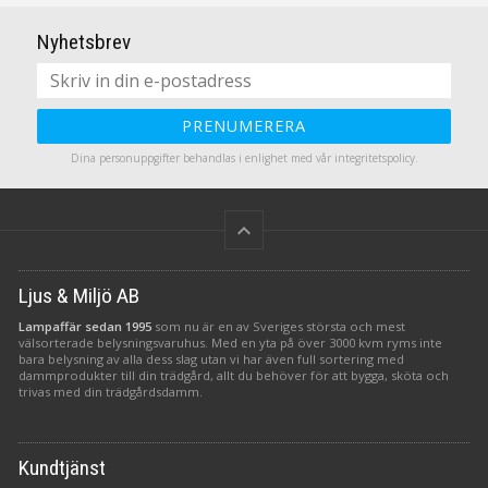
Nyhetsbrev
a
t
PRENUMERERA
Dina personuppgifter behandlas i enlighet med vår
integritetspolicy
.
i
keyboard_arrow_up
Ljus & Miljö AB
Lampaffär sedan 1995
som nu är en av Sveriges största och mest
välsorterade belysningsvaruhus. Med en yta på över 3000 kvm ryms inte
bara belysning av alla dess slag utan vi har även full sortering med
dammprodukter till din trädgård, allt du behöver för att bygga, sköta och
trivas med din trädgårdsdamm.
Kundtjänst