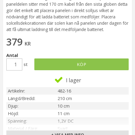
paneldelen sitter med 170 cm kabel från den sista globen detta
gör det enkelt att placera panelen i direkt solljus vilket är
nödvändigt för att ladda batteriet som medföljer. Placera
solcellsdekorationen där solen kan nå panelen under dagen för
att få ultimat laddning till det medföljande batteriet.
379
KR
Antal
st
KÖP
I lager
Artikelnr
482-16
Längd/Bredd
210 cm
Djup
10 cm
Höjd
11 cm
Spänning
1,2V DC
Material / Färg
Svart
+ VISA MER INFO